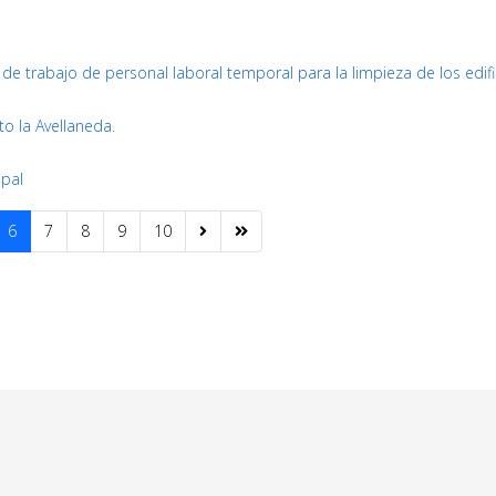
de trabajo de personal laboral temporal para la limpieza de los edifi
o la Avellaneda.
ipal
6
7
8
9
10