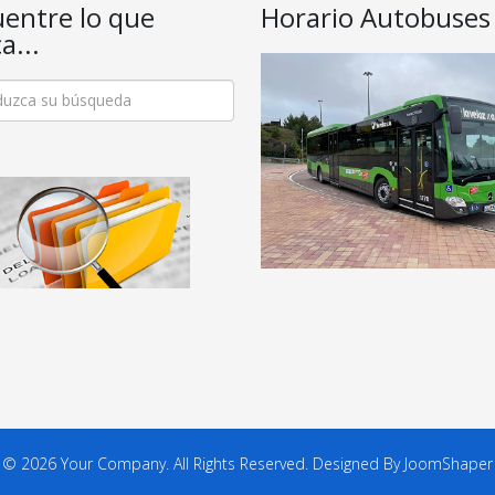
entre lo que
Horario Autobuses
a...
© 2026 Your Company. All Rights Reserved. Designed By JoomShaper